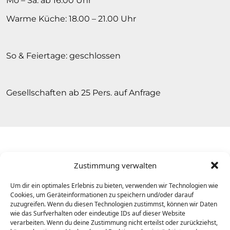
Mo – Sa: ab 16.00 Uhr
Warme Küche: 18.00 – 21.00 Uhr
So & Feiertage: geschlossen
Gesellschaften ab 25 Pers. auf Anfrage
Copyright © 2026
Hotel & Restaurant Schöne
Zustimmung verwalten
Aussicht | Alle Rechte vorbehalten.
Um dir ein optimales Erlebnis zu bieten, verwenden wir Technologien wie
Cookies, um Geräteinformationen zu speichern und/oder darauf
responsive
webdesign
by
intermedia
zuzugreifen. Wenn du diesen Technologien zustimmst, können wir Daten
wie das Surfverhalten oder eindeutige IDs auf dieser Website
verarbeiten. Wenn du deine Zustimmung nicht erteilst oder zurückziehst,
Kontakt