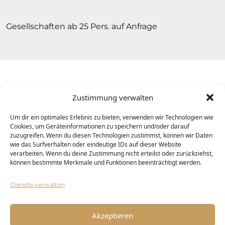
Gesellschaften ab 25 Pers. auf Anfrage
Copyright © 2026
Hotel & Restaurant Schöne
Zustimmung verwalten
Aussicht | Alle Rechte vorbehalten.
Um dir ein optimales Erlebnis zu bieten, verwenden wir Technologien wie
Cookies, um Geräteinformationen zu speichern und/oder darauf
responsive
webdesign
by
intermedia
zuzugreifen. Wenn du diesen Technologien zustimmst, können wir Daten
wie das Surfverhalten oder eindeutige IDs auf dieser Website
verarbeiten. Wenn du deine Zustimmung nicht erteilst oder zurückziehst,
Kontakt
können bestimmte Merkmale und Funktionen beeinträchtigt werden.
Jobs
Dienste verwalten
Datenschutz
AGB
Akzeptieren